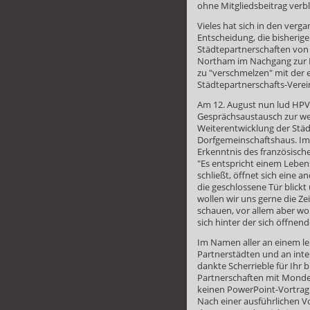
ohne Mitgliedsbeitrag verbl
Vieles hat sich in den verg
Entscheidung, die bisherige 
Städtepartnerschaften von
Northam im Nachgang zur 
zu "verschmelzen" mit der 
Städtepartnerschafts-Verei
Am 12. August nun lud HPV-
Gesprächsaustausch zur we
Weiterentwicklung der Städ
Dorfgemeinschaftshaus. Im 
Erkenntnis des französisch
"Es entspricht einem Leben
schließt, öffnet sich eine a
die geschlossene Tür blickt
wollen wir uns gerne die Ze
schauen, vor allem aber wo
sich hinter der sich öffnen
Im Namen aller an einem l
Partnerstädten und an int
dankte Scherrieble für Ihr 
Partnerschaften mit Monde
keinen PowerPoint-Vortrag
Nach einer ausführlichen V