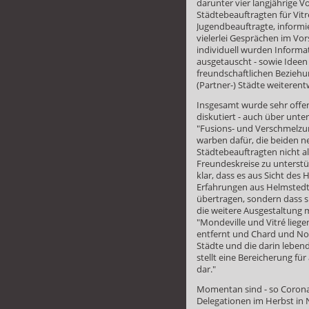
darunter vier langjährige V
Städtebeauftragten für Vit
Jugendbeauftragte, informie
vielerlei Gesprächen im Vo
individuell wurden Inform
ausgetauscht - sowie Ideen 
freundschaftlichen Bezieh
(Partner-) Städte weiteren
Insgesamt wurde sehr off
diskutiert - auch über un
"Fusions- und Verschmelzun
warben dafür, die beiden 
Städtebeauftragten nicht al
Freundeskreise zu unterstü
klar, dass es aus Sicht des
Erfahrungen aus Helmstedt 
übertragen, sondern dass s
die weitere Ausgestaltung m
"Mondeville und Vitré lieg
entfernt und Chard und No
Städte und die darin lebe
stellt eine Bereicherung fü
dar."
Momentan sind - so Corona 
Delegationen im Herbst in