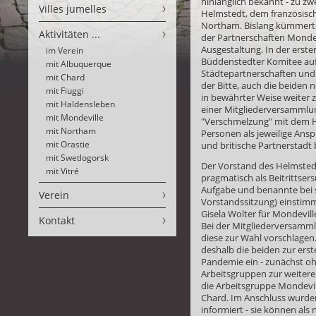
hinlänglich bekannt - zu zw
Villes jumelles
Helmstedt, dem französisc
Northam. Bislang kümmerte
Aktivitäten ...
der Partnerschaften Mond
Ausgestaltung. In der erst
im Verein
Büddenstedter Komitee auf
mit Albuquerque
Städtepartnerschaften und
mit Chard
der Bitte, auch die beiden
mit Fiuggi
in bewährter Weise weiter 
mit Haldensleben
einer Mitgliederversammlun
mit Mondeville
"Verschmelzung" mit dem H
mit Northam
Personen als jeweilige Ansp
mit Orastie
und britische Partnerstadt
mit Swetlogorsk
Der Vorstand des Helmstedt
mit Vitré
pragmatisch als Beitrittsers
Aufgabe und benannte bei s
Verein
Vorstandssitzung) einstimm
Gisela Wolter für Mondevil
Kontakt
Bei der Mitgliederversamm
diese zur Wahl vorschlagen.
deshalb die beiden zur erst
Pandemie ein - zunächst o
Arbeitsgruppen zur weiter
die Arbeitsgruppe Mondevil
Chard. Im Anschluss wurden
informiert - sie können als