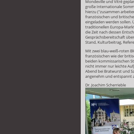
Mondeville und Vitré geplan
große Internationale Somme
hierzu ("zusammen arbeite
französischen und britisch
eingeladen werden sollen. 
traditionellen Europa-Markt
die Zeit nach dessen Entsch
Gesprächsbereitschaft über 
Stand, Kulturbeitrag, Refere
Mit zwei blau-weiß-roten 
französischen wie der briti
beiden kommissarischen Städ
nicht immer nur leichte Auf
Abend bei Bratwurst und Sä
angenehm und entspannt a
Dr. Joachim Scherrieble