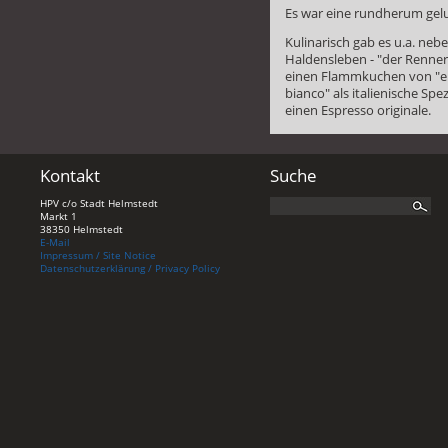
Es war eine rundherum gel
Kulinarisch gab es u.a. neb
Haldensleben - "der Renner
einen Flammkuchen von "ei
bianco" als italienische Spe
einen Espresso originale.
Kontakt
Suche
HPV c/o Stadt Helmstedt
Markt 1
38350 Helmstedt
E-Mail
Impressum / Site Notice
Datenschutzerklärung / Privacy Policy