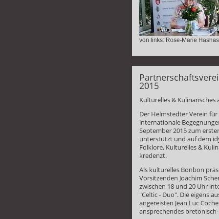
von links: Rose-Marie Hashash
Partnerschaftsverei
2015
Kulturelles & Kulinarisches
Der Helmstedter Verein für
internationale Begegnungen
September 2015 zum ersten
unterstützt und auf dem id
Folklore, Kulturelles & Kul
kredenzt.
Als kulturelles Bonbon pr
Vorsitzenden Joachim Scher
zwischen 18 und 20 Uhr inte
"Celtic - Duo". Die eigens a
angereisten Jean Luc Coch
ansprechendes bretonisch-i