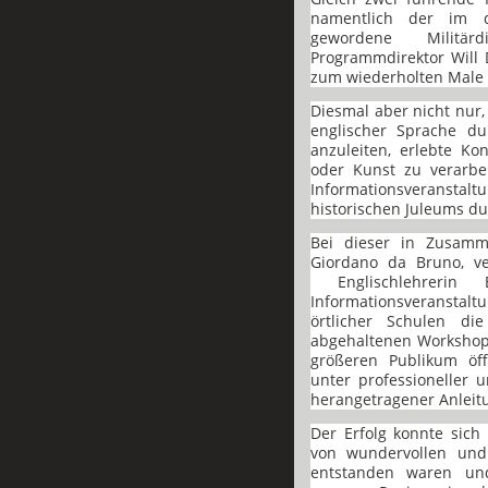
namentlich der im d
gewordene Militä
Programmdirektor Will D
zum wiederholten Male 
Diesmal aber nicht nur
englischer Sprache du
anzuleiten, erlebte Ko
oder Kunst zu verarbe
Informationsveranstal
historischen Juleums d
Bei dieser in Zusamm
Giordano da Bruno, ve
Englischlehrerin 
Informationsveranstalt
örtlicher Schulen di
abgehaltenen Workshop
größeren Publikum öff
unter professioneller 
herangetragener Anleitu
Der Erfolg konnte sich
von wundervollen und 
entstanden waren un