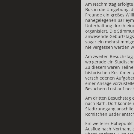
Am Nachmittag erfolgte
Bus in die Umgebung, d
Freunde ein großes Wil
nahegelegenen Barleym
Unterhaltung durch ei
organisiert. Die Stimmu
anwesende Geburtstagsk
sogar ein mehrstimmige
nie vergessen werden w
Am zweiten Besuchstag w
wo gerade ein Stadtsch
Zu diesem waren Teilne
historischen Kostümen
verschiedenen Aufgaben 
einer Ansage vorzustell
Besuchern Lust auf noc
Am dritten Besuchstag e
nach Bath. Dort konnte
Stadtrundgang anschlie
Römischen Bäder entsc
Ein weiterer Höhepunkt
Ausflug nach Northam, 