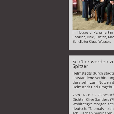
Im Houses of Parliament in 
Friedrich, Nele, Tristan, Ma
Schulleiter Claus Wessels
Schüler werden zu
Spitzer
Helmstedts durch städte
entstandene Verbindung
dass sehr zum Nutzen d
Helmstedt und Umgebu
Vom 16.-19.02.26 besuc
Dichter Clive Sanders 
Wohltätigkeitsorganisat
deutsch: "Niemals solch
schulischen Seminaren 