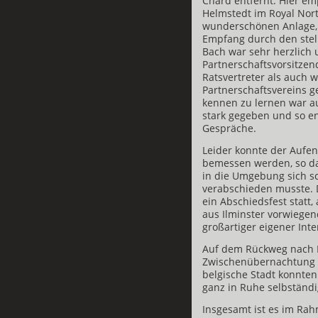
Chard entfernt. Hier e
Helmstedt im Royal Nort
wunderschönen Anlage, 
Empfang durch den stel
Bach war sehr herzlich
Partnerschaftsvorsitzen
Ratsvertreter als auch w
Partnerschaftsvereins 
kennen zu lernen war a
stark gegeben und so en
Gespräche.
Leider konnte der Aufen
bemessen werden, so da
in die Umgebung sich s
verabschieden musste. 
ein Abschiedsfest statt,
aus Ilminster vorwiegen
großartiger eigener Inte
Auf dem Rückweg nach 
Zwischenübernachtung i
belgische Stadt konnte
ganz in Ruhe selbständ
Insgesamt ist es im Rah