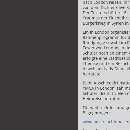
nach London reisen. Ihr
von dem Dichter Clive 
Der Text erschüttert. Er
Traumas der Flucht ihre
Bürgerkrieg in Syrien in
Ein in London organisier
Rahmenprogramm für di
Rundgänge sowohl im P
Tower von London, in d
Schüler noch an einem 
erfolgte eine Stadtbesi
Themse und ein Besuch
in welcher Lady Diana e
heiratete.
Beim Abschiedsfrühstüc
YMCA in London, sah ma
Schüler, die mit vielen
Heimreise antraten.
Für weitere Infos und g
Begegnungen:
www.neversuchinnocen