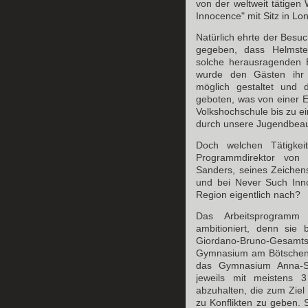
von der weltweit tätigen 
Innocence" mit Sitz in L
Natürlich ehrte der Besu
gegeben, dass Helmste
solche herausragenden B
wurde den Gästen ihr 
möglich gestaltet und 
geboten, was von einer Ei
Volkshochschule bis zu e
durch unsere Jugendbeauf
Doch welchen Tätigkeit
Programmdirektor von
Sanders, seines Zeichen
und bei Never Such Inno
Region eigentlich nach?
Das Arbeitsprogramm
ambitioniert, denn sie
Giordano-Bruno-Gesam
Gymnasium am Bötschenb
das Gymnasium Anna-S
jeweils mit meistens 
abzuhalten, die zum Zie
zu Konflikten zu geben.