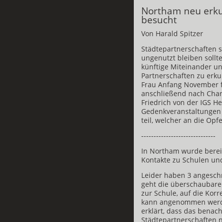
Northam neu erku
besucht
Von Harald Spitzer
Städtepartnerschaften s
ungenutzt bleiben sollt
künftige Miteinander u
Partnerschaften zu erku
Frau Anfang November 
anschließend nach Chard
Friedrich von der IGS
Gedenkveranstaltunge
teil, welcher an die Opfe
------------------------------
In Northam wurde bereit
Kontakte zu Schulen un
Leider haben 3 angeschr
geht die überschaubare
zur Schule, auf die Kor
kann angenommen werde
erklärt, dass das benac
Städtepartnerschaften n