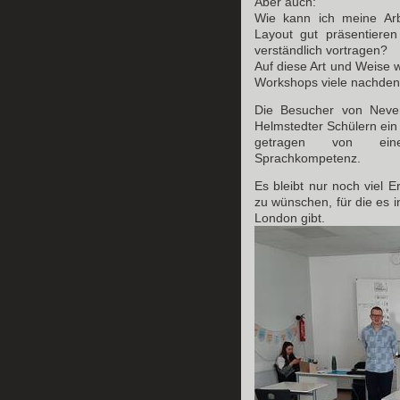
Aber auch:
Wie kann ich meine Arbe
Layout gut präsentieren
verständlich vortragen?
Auf diese Art und Weise 
Workshops viele nachdenk
Die Besucher von Neve
Helmstedter Schülern ein
getragen von eine
Sprachkompetenz.
Es bleibt nur noch viel 
zu wünschen, für die es i
London gibt.