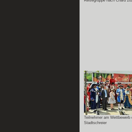
Reisegruppe nach Chard 20
Teilnehmer am Wettbewerb 
Stadtschreier