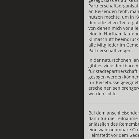
gesagt, dass es auf Gru
Partnerschaftsorganisa
an Reisenden fehlt, man
nutzen möchte, um in Ko
den offiziellen Teil erg
von denen mich vor all
eine in Northam laufen
Klimaschutz beeindruckt
alle Mitglieder im Geme
Partnerschaft zeigen.
In der naturschönen lä
gibt es viele denkbare A
für städtepartnerschaft
gezogen werden können. 
für Reisebusse geeignet
erscheinen seniorengere
werden sollte.
------------------------------
Bei dem anschließenden 
dann für die Teilnahme
anlässlich des Rememb
eine wahrnehmbare Gru
Helmstedt vor dem Gede