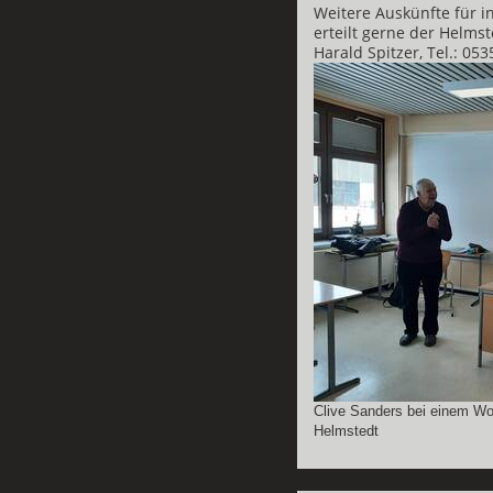
Weitere Auskünfte für i
erteilt gerne der Helms
Harald Spitzer, Tel.: 05
Clive Sanders bei einem W
Helmstedt