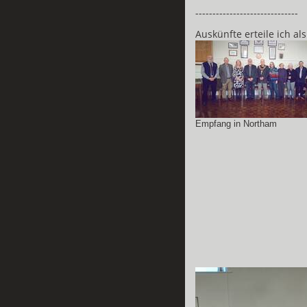
------------------------------
Auskünfte erteile ich al
Empfang in Northam