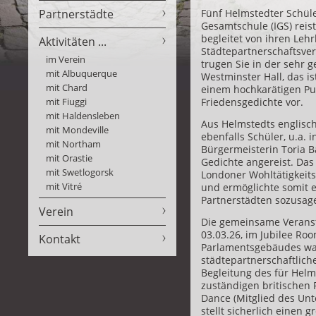
Partnerstädte
Fünf Helmstedter Schül
Gesamtschule (IGS) reis
begleitet von ihren Leh
Aktivitäten ...
Städtepartnerschaftsve
im Verein
trugen Sie in der sehr g
mit Albuquerque
Westminster Hall, das is
mit Chard
einem hochkarätigen Pu
mit Fiuggi
Friedensgedichte vor.
mit Haldensleben
Aus Helmstedts englisc
mit Mondeville
ebenfalls Schüler, u.a. 
mit Northam
Bürgermeisterin Toria B
mit Orastie
Gedichte angereist. Das
mit Swetlogorsk
Londoner Wohltätigkeit
mit Vitré
und ermöglichte somit e
Partnerstädten sozusag
Verein
Die gemeinsame Veranst
03.03.26, im Jubilee Ro
Kontakt
Parlamentsgebäudes w
städtepartnerschaftlich
Begleitung des für Helm
zuständigen britische
Dance (Mitglied des Un
stellt sicherlich einen 