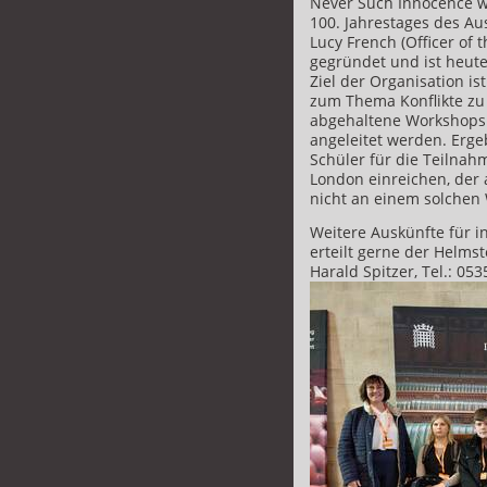
Never Such Innocence w
100. Jahrestages des Au
Lucy French (Officer of 
gegründet und ist heute
Ziel der Organisation i
zum Thema Konflikte zu
abgehaltene Workshops
angeleitet werden. Erge
Schüler für die Teilna
London einreichen, der 
nicht an einem solchen
Weitere Auskünfte für i
erteilt gerne der Helms
Harald Spitzer, Tel.: 05