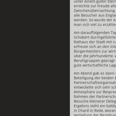
unter einem guten Ster
erreichte zur Freude al
Zwischenübernachtung in
alle Besucher aus Engl
werden. So wurde der A
man sich viel zu erzähle
Am darauffolgenden Tag
Schobert durchgeführte
Rathaus der Stadt mit 
erfreute sich an den i
Bürgermeisters zur wirt
über die Jahrhunderte, 
Berufsgruppen geprägt 
gute wirtschaftliche La
Am Abend gab es dann n
Beteiligung der beiden 
Partnerschaftsorganisa
entwickelte sich sehr sc
Atmosphäre zur Besprec
Rahmen der Partnerscha
Besuche kleinerer Dele
Ergebnis steht ein bald
in Chard in Rede, woran 
Vertiefung der Beziehun