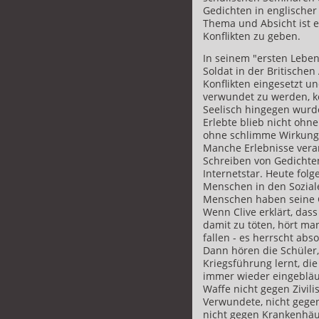
Gedichten in englischer
Thema und Absicht ist 
Konflikten zu geben.
In seinem "ersten Leben
Soldat in der Britischen
Konflikten eingesetzt un
verwundet zu werden, kö
Seelisch hingegen wurd
Erlebte blieb nicht ohn
ohne schlimme Wirkung 
Manche Erlebnisse verar
Schreiben von Gedichte
Internetstar. Heute folg
Menschen in den Sozial
Menschen haben seine G
Wenn Clive erklärt, dass
damit zu töten, hört m
fallen - es herrscht abs
Dann hören die Schüler,
Kriegsführung lernt, di
immer wieder eingebläut
Waffe nicht gegen Zivili
Verwundete, nicht gege
nicht gegen Krankenhäu