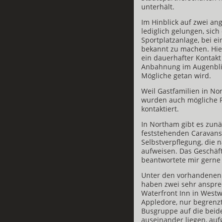
unterhält.
Im Hinblick auf zwei an
lediglich gelungen, sic
Sportplatzanlage, bei e
bekannt zu machen. Hier
ein dauerhafter Kontakt 
Anbahnung im Augenblic
Mögliche getan wird.
Weil Gastfamilien in No
wurden auch mögliche P
kontaktiert.
In Northam gibt es zunä
feststehenden Caravans
Selbstverpflegung, die
aufweisen. Das Geschäft
beantwortete mir gerne
Unter den vorhandenen 
haben zwei sehr anspre
Waterfront Inn in West
Appledore, nur begrenzt
Busgruppe auf die beide
auseinander liegen, auf