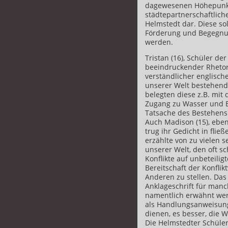
dagewesenen Höhepunkt
städtepartnerschaftlic
Helmstedt dar. Diese sol
Förderung und Begegnu
werden.
Tristan (16), Schüler de
beeindruckender Rhetorik
verständlicher englische
unserer Welt bestehen
belegten diese z.B. mit
Zugang zu Wasser und B
Tatsache des Bestehens 
Auch Madison (15), eben
trug ihr Gedicht in flie
erzählte von zu vielen s
unserer Welt, den oft 
Konflikte auf unbeteili
Bereitschaft der Konflik
Anderen zu stellen. Das
Anklageschrift für manc
namentlich erwähnt wer
als Handlungsanweisung
dienen, es besser, die W
Die Helmstedter Schüleri