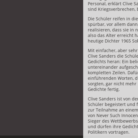
Personal, erklärt Clive
sind Kriegsverbrechen, 
Die Schüler reifen in d
spürbar, vor allem dann
realisieren, dass sie in 
also das Alter erreicht
heutige Dichter 1965 So
Mit einfacher, aber seh
Clive Sanders die Schül
Gedichts heran: Ein bel
untereinander aufgeschr
kompletten Zeilen. Dafü
einführenden Worten, di
sorgten, gar nicht mehr
Gedichte fertig.
Clive Sanders ist von d
Schüler begeistert und f
zur Teilnahme an eine
von Never Such Innocen
Sieger des Wettbewerb
und dürfen ihre Gedich
Politikern vortragen.