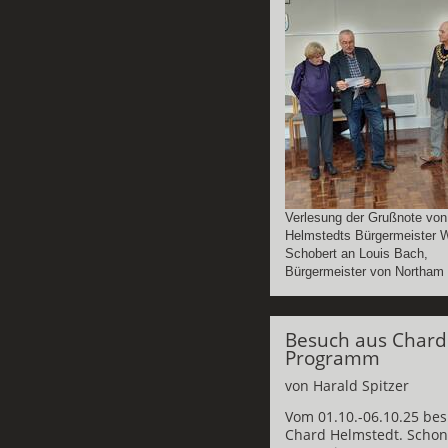
Verlesung der Grußnote von
Helmstedts Bürgermeister W
Schobert an Louis Bach,
Bürgermeister von Northam
Besuch aus Char
Programm
von Harald Spitzer
Vom 01.10.-06.10.25 be
Chard Helmstedt. Schon