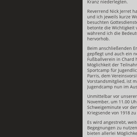
Kranz niederlegten.
Reverrend Nick Jerret h
und ich jeweils kurze 
besuchten Gottesdienstes
betonte die Wichtigkeit 
während ich die Bedeu
hervorhob.
Beim anschließenden Em
gepflegt und auch ein n
Fußballverein in Chard 
Möglichkeit der Teilna
Sportcamp für Jugendli
Parris, dem Vereinsvor
Vorstandsmitglied, ist 
Jugendcamp nun im Aus
Unmittelbar vor unsere
November, um 11.00 Uhr,
Schweigeminute vor dem
Kriegsende von 1918 zu
Es wird angestrebt, weit
Begegnungen zu nutzen.
bieten allerlei Möglichk