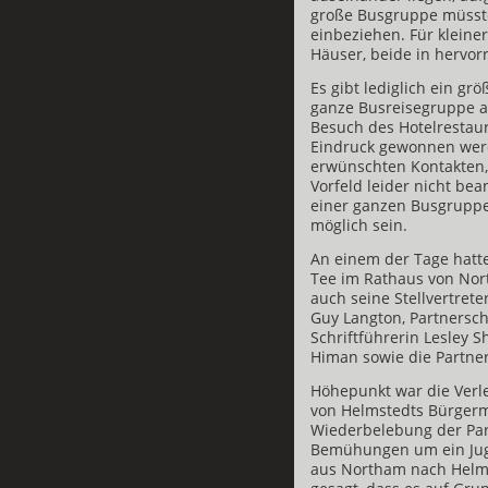
große Busgruppe müsste
einbeziehen. Für klein
Häuser, beide in hervor
Es gibt lediglich ein gr
ganze Busreisegruppe a
Besuch des Hotelrestaur
Eindruck gewonnen werd
erwünschten Kontakten,
Vorfeld leider nicht be
einer ganzen Busgruppe
möglich sein.
An einem der Tage hatt
Tee im Rathaus von No
auch seine Stellvertre
Guy Langton, Partnersch
Schriftführerin Lesley 
Himan sowie die Partne
Höhepunkt war die Verle
von Helmstedts Bürgerme
Wiederbelebung der Par
Bemühungen um ein Jug
aus Northam nach Helms