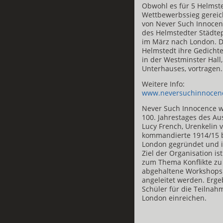
Obwohl es für 5 Helmste
Wettbewerbssieg gereich
von Never Such Innocenc
des Helmstedter Städtep
im März nach London. D
Helmstedt ihre Gedicht
in der Westminster Hall,
Unterhauses, vortragen.
Weitere Info:
www.neversuchinnocen
Never Such Innocence w
100. Jahrestages des Au
Lucy French, Urenkelin v
kommandierte 1914/15 br
London gegründet und is
Ziel der Organisation i
zum Thema Konflikte zu
abgehaltene Workshops
angeleitet werden. Erge
Schüler für die Teilna
London einreichen.