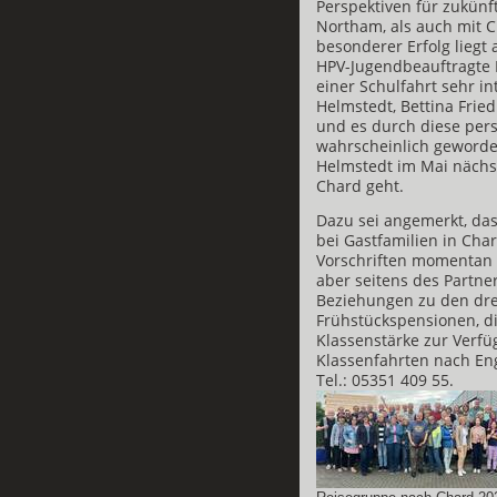
Perspektiven für zukün
Northam, als auch mit C
besonderer Erfolg liegt 
HPV-Jugendbeauftragte
einer Schulfahrt sehr in
Helmstedt, Bettina Frie
und es durch diese per
wahrscheinlich geworden
Helmstedt im Mai nächs
Chard geht.
Dazu sei angemerkt, da
bei Gastfamilien in Cha
Vorschriften momentan 
aber seitens des Partne
Beziehungen zu den dre
Frühstückspensionen, di
Klassenstärke zur Verfü
Klassenfahrten nach Eng
Tel.: 05351 409 55.