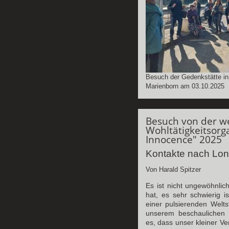
Besuch der Gedenkstätte in
Marienborn am 03.10.2025
Besuch von der we
Wohltätigkeitsorg
Innocence" 2025
Kontakte nach Lon
Von Harald Spitzer
Es ist nicht ungewöhnli
hat, es sehr schwierig is
einer pulsierenden Weltst
unserem beschaulichen 
es, dass unser kleiner V