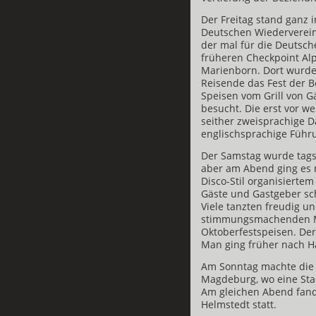
Der Freitag stand ganz 
Deutschen Wiederverein
der mal für die Deutsch
früheren Checkpoint Alp
Marienborn. Dort wurde
Reisende das Fest der 
Speisen vom Grill von 
besucht. Die erst vor w
seither zweisprachige D
englischsprachige Füh
Der Samstag wurde tags
aber am Abend ging es r
Disco-Stil organisierte
Gäste und Gastgeber sch
Viele tanzten freudig 
stimmungsmachenden Mu
Oktoberfestspeisen. Der
Man ging früher nach Ha
Am Sonntag machte die 
Magdeburg, wo eine Stad
Am gleichen Abend fand
Helmstedt statt.