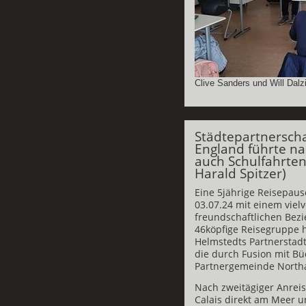
Clive Sanders und Will Dalz
Städtepartnerscha
England führte n
auch Schulfahrten
Harald Spitzer)
Eine 5jährige Reisepau
03.07.24 mit einem vie
freundschaftlichen Bezi
46köpfige Reisegruppe h
Helmstedts Partnerstad
die durch Fusion mit 
Partnergemeinde Northa
Nach zweitägiger Anrei
Calais direkt am Meer u