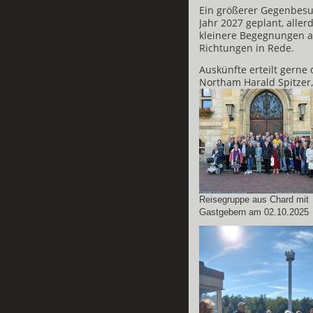
Ein größerer Gegenbesuc
Jahr 2027 geplant, alle
kleinere Begegnungen a
Richtungen in Rede.
Auskünfte erteilt gerne
Northam Harald Spitzer,
Reisegruppe aus Chard mit
Gastgebern am 02.10.2025