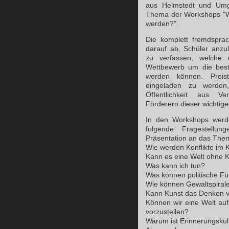
aus Helmstedt und Umg
Thema der Workshops "Wi
werden?".
Die komplett fremdsprac
darauf ab, Schüler anzul
zu verfassen, welche
Wettbewerb um die best
werden können. Preis
eingeladen zu werden
Öffentlichkeit aus Ver
Förderern dieser wichtige
In den Workshops werd
folgende Fragestellu
Präsentation an das The
Wie werden Konflikte im 
Kann es eine Welt ohne 
Was kann ich tun?
Was können politische Fü
Wie können Gewaltspiral
Kann Kunst das Denken 
Können wir eine Welt au
vorzustellen?
Warum ist Erinnerungskult