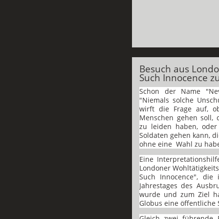
Besuch aus Londo
Such Innocence zu
Schon der Name "Nev
"Niemals solche Unschul
wirft die Frage auf, 
Menschen gehen soll, di
zu leiden haben, ode
Soldaten gehen kann, di
ohne eine
Wahl zu hab
Eine Interpretationshil
Londoner Wohltätigkeit
Such Innocence", die 
Jahrestages des Ausbr
wurde und zum Ziel h
Globus eine öffentliche
Gleich zwei führende 