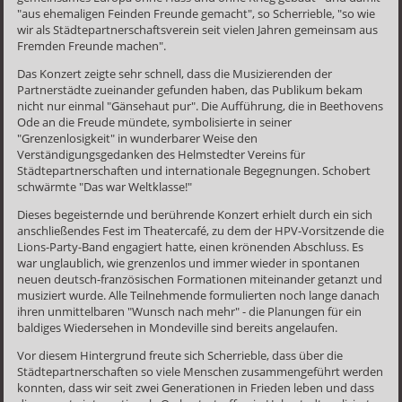
"aus ehemaligen Feinden Freunde gemacht", so Scherrieble, "so wie
wir als Städtepartnerschaftsverein seit vielen Jahren gemeinsam aus
Fremden Freunde machen".
Das Konzert zeigte sehr schnell, dass die Musizierenden der
Partnerstädte zueinander gefunden haben, das Publikum bekam
nicht nur einmal "Gänsehaut pur". Die Aufführung, die in Beethovens
Ode an die Freude mündete, symbolisierte in seiner
"Grenzenlosigkeit" in wunderbarer Weise den
Verständigungsgedanken des Helmstedter Vereins für
Städtepartnerschaften und internationale Begegnungen. Schobert
schwärmte "Das war Weltklasse!"
Dieses begeisternde und berührende Konzert erhielt durch ein sich
anschließendes Fest im Theatercafé, zu dem der HPV-Vorsitzende die
Lions-Party-Band engagiert hatte, einen krönenden Abschluss. Es
war unglaublich, wie grenzenlos und immer wieder in spontanen
neuen deutsch-französischen Formationen miteinander getanzt und
musiziert wurde. Alle Teilnehmende formulierten noch lange danach
ihren unmittelbaren "Wunsch nach mehr" - die Planungen für ein
baldiges Wiedersehen in Mondeville sind bereits angelaufen.
Vor diesem Hintergrund freute sich Scherrieble, dass über die
Städtepartnerschaften so viele Menschen zusammengeführt werden
konnten, dass wir seit zwei Generationen in Frieden leben und dass