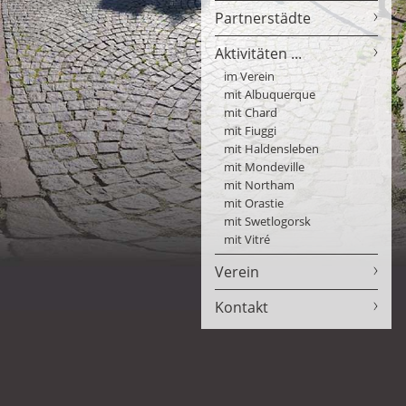
Partnerstädte
Aktivitäten ...
im Verein
mit Albuquerque
mit Chard
mit Fiuggi
mit Haldensleben
mit Mondeville
mit Northam
mit Orastie
mit Swetlogorsk
mit Vitré
Verein
Kontakt