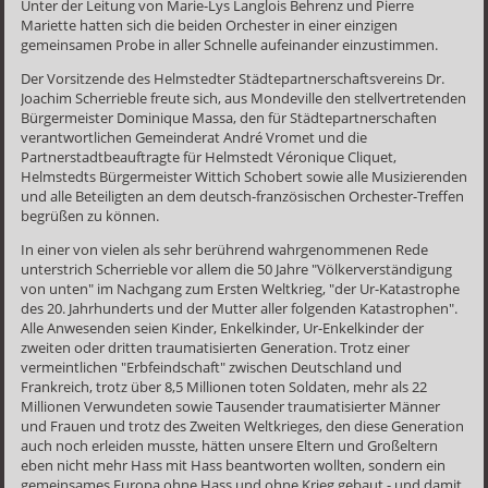
Unter der Leitung von Marie-Lys Langlois Behrenz und Pierre
Mariette hatten sich die beiden Orchester in einer einzigen
gemeinsamen Probe in aller Schnelle aufeinander einzustimmen.
Der Vorsitzende des Helmstedter Städtepartnerschaftsvereins Dr.
Joachim Scherrieble freute sich, aus Mondeville den stellvertretenden
Bürgermeister Dominique Massa, den für Städtepartnerschaften
verantwortlichen Gemeinderat André Vromet und die
Partnerstadtbeauftragte für Helmstedt Véronique Cliquet,
Helmstedts Bürgermeister Wittich Schobert sowie alle Musizierenden
und alle Beteiligten an dem deutsch-französischen Orchester-Treffen
begrüßen zu können.
In einer von vielen als sehr berührend wahrgenommenen Rede
unterstrich Scherrieble vor allem die 50 Jahre "Völkerverständigung
von unten" im Nachgang zum Ersten Weltkrieg, "der Ur-Katastrophe
des 20. Jahrhunderts und der Mutter aller folgenden Katastrophen".
Alle Anwesenden seien Kinder, Enkelkinder, Ur-Enkelkinder der
zweiten oder dritten traumatisierten Generation. Trotz einer
vermeintlichen "Erbfeindschaft" zwischen Deutschland und
Frankreich, trotz über 8,5 Millionen toten Soldaten, mehr als 22
Millionen Verwundeten sowie Tausender traumatisierter Männer
und Frauen und trotz des Zweiten Weltkrieges, den diese Generation
auch noch erleiden musste, hätten unsere Eltern und Großeltern
eben nicht mehr Hass mit Hass beantworten wollten, sondern ein
gemeinsames Europa ohne Hass und ohne Krieg gebaut - und damit