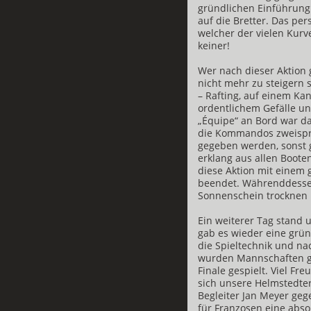
gründlichen Einführung
auf die Bretter. Das per
welcher der vielen Kurv
keiner!
Wer nach dieser Aktion
nicht mehr zu steigern s
– Rafting, auf einem Kan
ordentlichem Gefälle un
„Équipe“ an Bord war da
die Kommandos zweispr
gegeben werden, sonst g
erklang aus allen Booten
diese Aktion mit einem
beendet. Währenddesse
Sonnenschein trocknen u
Ein weiterer Tag stand 
gab es wieder eine grün
die Spieltechnik und na
wurden Mannschaften ge
Finale gespielt. Viel Fr
sich unsere Helmstedte
Begleiter Jan Meyer gege
für Franzosen eine abso