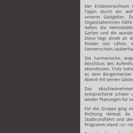
Der Erlebnisreichtum 
Tagen durch ein wohl
unserer Gastgeber. 
Organisatorinnen Odile 
ließen die Helmstedte
Garten und die wunder
Diese liegt direkt an 
Kloster von Léhon, 
Sonnenschein zauberhaf
Die harmonische, an
Abschluss des Aufentha
Abendessen. Trotz hohe
es dem Bürgermeister 
Abend mit seinen Gäste
Das Abschiednehm
entsprechend schwer u
wieder Planungen für 
Für die Gruppe ging es
Richtung Heimat, da
Stadtrundfahrt und d
Programm stand.<s>
</