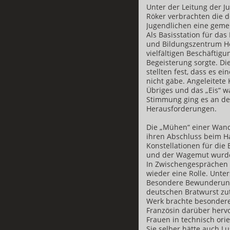
Unter der Leitung der J
Röker verbrachten die 
Jugendlichen eine gem
Als Basisstation für da
und Bildungszentrum He
vielfältigen Beschäftigu
Begeisterung sorgte. Di
stellten fest, dass es ei
nicht gäbe. Angeleitete
Übriges und das „Eis“ w
Stimmung ging es an de
Herausforderungen.
Die „Mühen“ einer Wan
ihren Abschluss beim H
Konstellationen für die
und der Wagemut wurde 
In Zwischengesprächen 
wieder eine Rolle. Unter
Besondere Bewunderung
deutschen Bratwurst zut
Werk brachte besondere
Französin darüber hervo
Frauen in technisch ori
Sie selber hätte auch Lu