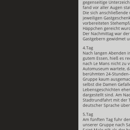
gegenseitige Unterzeic
fand vor aller Augen st
Die sich anschließende
jeweiligen Gastgeschenk
vorbereiteten Stehempf
Häppchen gereicht wurde
Der Nachmittag war der
Gastgebern gewidmet und
4.Tag
Nach langen Abenden in
gutem Essen, hieß es re
nach Le Mans nicht zu 
Automuseum wartete, da
berühmten 24-Stunden-
Gruppe kaum ausgemach
selbst die Damen Gefall
Lebensgeschichten ehe
dargestellt sind. Am Na
Stadtrundfahrt mit der 
deutscher Sprache über 
5.Tag
Am fünften Tag fuhr de
unserer Gruppe nach Sa
Saint Malo gilt als der