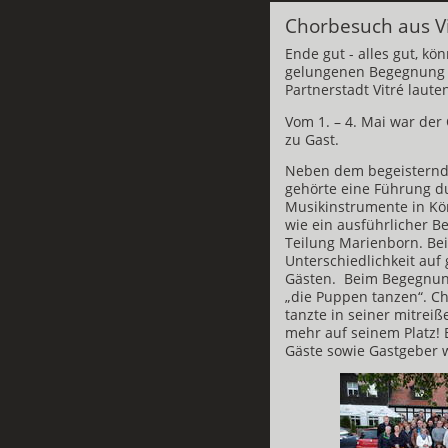
Chorbesuch aus V
Ende gut - alles gut, kö
gelungenen Begegnung 
Partnerstadt Vitré laute
Vom 1. – 4. Mai war der
zu Gast.
Neben dem begeisternd
gehörte eine Führung 
Musikinstrumente in K
wie ein ausführlicher 
Teilung Marienborn. Bei
Unterschiedlichkeit auf
Gästen.
Beim Begegnun
„die Puppen tanzen“. Ch
tanzte in seiner mitreiß
mehr auf seinem Platz! 
Gäste sowie Gastgeber 