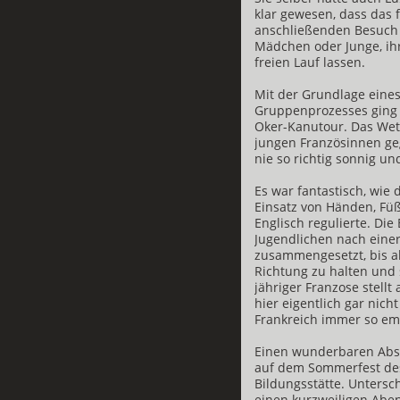
klar gewesen, dass das 
anschließenden Besuch 
Mädchen oder Junge, ih
freien Lauf lassen.
Mit der Grundlage eines
Gruppenprozesses ging 
Oker-Kanutour. Das Wett
jungen Französinnen geg
nie so richtig sonnig u
Es war fantastisch, wie 
Einsatz von Händen, Füß
Englisch regulierte. D
Jugendlichen nach einer
zusammengesetzt, bis al
Richtung zu halten und 
jähriger Franzose stellt
hier eigentlich gar nich
Frankreich immer so em
Einen wunderbaren Absc
auf dem Sommerfest des 
Bildungsstätte. Untersc
einen kurzweiligen Aben