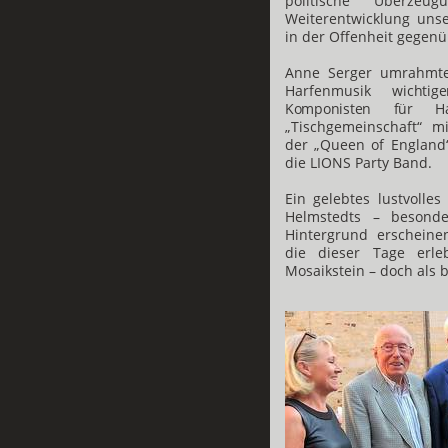
politische Überze
Weiterentwicklung uns
in der Offenheit gegen
Anne Serger umrahmte 
Harfenmusik
wichti
Komponisten für H
„Tischgemeinschaft“ mi
der „Queen of England“
die LIONS Party Band.
Ein gelebtes lustvolle
Helmstedts – besonde
Hintergrund erscheine
die dieser Tage erleb
Mosaikstein – doch als 