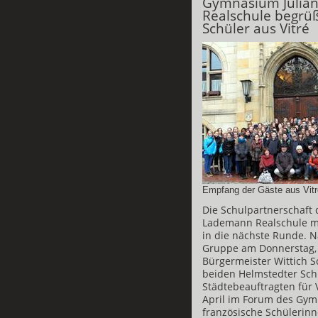
Gymnasium Julia
Realschule begrü
Schüler aus Vitré
Empfang der Gäste aus Vit
Die Schulpartnerschaft
Lademann Realschule mi
in die nächste Runde. N
Gruppe am Donnerstag, 
Bürgermeister Wittich S
beiden Helmstedter Sc
Städtebeauftragten für V
April im Forum des Gym
französische Schülerinn