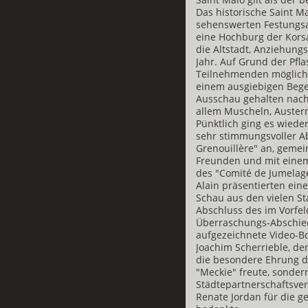
Das historische Saint M
sehenswerten Festungsa
eine Hochburg der Korsa
die Altstadt, Anziehung
Jahr. Auf Grund der Pfla
Teilnehmenden möglich, 
einem ausgiebigen Beg
Ausschau gehalten nach 
allem Muscheln, Auster
Pünktlich ging es wieder
sehr stimmungsvoller A
Grenouillère" an, geme
Freunden und mit einem 
des "Comité de Jumelag
Alain präsentierten ein
Schau aus den vielen S
Abschluss des im Vorfe
Überraschungs-Abschieds
aufgezeichnete Video-B
Joachim Scherrieble, de
die besondere Ehrung d
"Meckie" freute, sonde
Städtepartnerschaftsver
Renate Jordan für die g