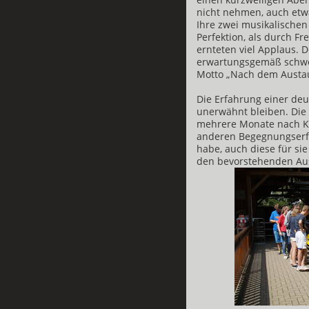
nicht nehmen, auch et
Ihre zwei musikalischen
Perfektion, als durch F
ernteten viel Applaus. 
erwartungsgemäß schwe
Motto „Nach dem Austau
Die Erfahrung einer deu
unerwähnt bleiben. Die 
mehrere Monate nach Ka
anderen Begegnungserf
habe, auch diese für si
den bevorstehenden Aus