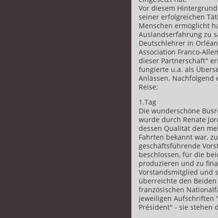
Vor diesem Hintergrund
seiner erfolgreichen Tät
Menschen ermöglicht ha
Auslandserfahrung zu s
Deutschlehrer in Orléan
Association Franco-Alle
dieser Partnerschaft" e
fungierte u.a. als Überse
Anlässen. Nachfolgend 
Reise:
1.Tag
Die wunderschöne Busre
wurde durch Renate Jord
dessen Qualität den me
Fahrten bekannt war, zu
geschäftsführende Vorst
beschlossen, für die be
produzieren und zu fin
Vorstandsmitglied und s
überreichte den Beiden b
französischen Nationalf
jeweiligen Aufschriften
Président" - sie stehen 