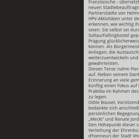
Französische - übersetz
neuen Städtebeauftragt
Partnerstädte von Helms
HPV-Aktivitäten unter de
erkennen, wie wichtig 
seien. Sie selbst sei du
Soltau/Fallingbostel ge
Prägung glücklicherweis
können. Als Bürgermeiste
Anliegen, die Austausch
weiterzuentwickeln und 
gewährleisten.
Diesen Tenor nahm Pier
auf. Neben seinem Dank 
Erinnerung an viele gem
künftig einen Fokus auf
Praktika im Rahmen de
zu legen.
Odile Bouvet, Vorsitzend
bedankte sich anschließ
persönlichen Begegnung
„Mecki“ und Renate Jord
Den Höhepunkt dieser se
Verleihung der Ehrenbü
d’honneur) der Stadt Vit