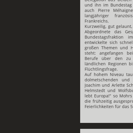
und ihn im Bundestag 
auch Pierre Méhaigne
langjähriger französ
Frankreichs.
Kurzweilig, gut gelaunt
Abgeordnete das Ges
Bundestagsfraktion i
entwickelte sich schne
großen Themen und He
steht: angefangen bei
Berufe über den zu 
ländlichen Regionen b
Flüchtlingsfrage.
Auf hohem Niveau taus
dolmetschenden und 
Joachim und Arlette Sc
Helmstedt und Wolfsb
lebt Europa!“ so Mohrs
die frühzeitig ausgesp
Feierlichkeiten für das 