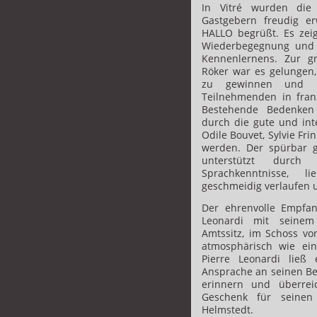
In Vitré wurden die
Gastgebern freudig e
HALLO begrüßt. Es zei
Wiederbegegnung und
Kennenlernens. Zur g
Röker war es gelungen,
zu gewinnen und m
Teilnehmenden in fran
Bestehende Bedenken
durch die gute und int
Odile Bouvet, Sylvie Fr
werden. Der spürbar g
unterstützt durch 
Sprachkenntnisse, l
geschmeidig verlaufen u
Der ehrenvolle Empfan
Leonardi mit seinem
Amtssitz, im Schoss von
atmosphärisch wie ein
Pierre Leonardi ließ
Ansprache an seinen Bes
erinnern und überre
Geschenk für seinen 
Helmstedt.