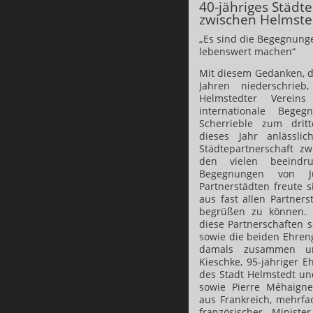
40-jähriges Städt
zwischen Helmste
„Es sind die Begegnung
lebenswert machen“
Mit diesem Gedanken, 
Jahren niederschrie
Helmstedter Vereins
internationale Bege
Scherrieble zum drit
dieses Jahr anlässli
Städtepartnerschaft z
den vielen beeindr
Begegnungen von 
Partnerstädten freute 
aus fast allen Partne
begrüßen zu können. U
diese Partnerschaften s
sowie die beiden Ehreng
damals zusammen un
Kieschke, 95-jähriger 
des Stadt Helmstedt und
sowie Pierre Méhaigner
aus Frankreich, mehrfa
französischer Minist