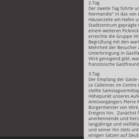
2.Tag
Der zweite Tag führte u
Normandie" in das von 
Häuserzeile am Hafen 
Stadtzentrum geprägte 
einem weiteren Picknic
erreichte die Gruppe Vit
Begrüßung mit den war
Mehrheit der Besucher 
Unterbringung in Gastfa
Vitré genügend gibt, w
französische Gastfreund
3.Tag
Der Empfang der Gäste d
Le Callennec im Centre 
stellte Samstagvormitta
Höhepunkt unseres Aufe
Amtsvorgängers Pierre 
Bürgermeister von Vitré
Ereignis hin. Zunächst 
anerkennende und herzl
langjährige und vielfäl
und seiner ihn stets un
einigen Sätzen auf Deut