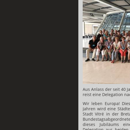
Aus Anlass der seit 40 
reist eine Delegation na
Wir leben Europa! Dies
Jahren wird eine Städte
Stadt Vitré in der Bre
Bundestagsabgeordneten
dieses Jubiläums eine
Delegation aus beiden