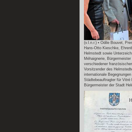
(v.l.n.r.) • Odile Bouvet, P
Hans-Otto Kieschke, Ehrenb
Helmstedt sowie Unterzeichn
Méhaignerie, Bürgermeister 
verschiedener französischer
Vorsitzender des Helmstedte
internationale Begegnungen 
Städtebeauftragter für Vitré
Bürgermeister der Stadt He