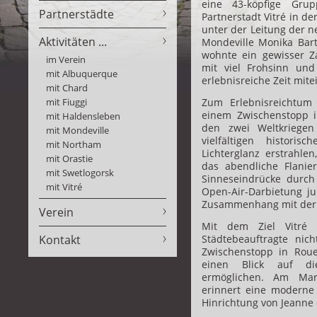
eine 43-köpfige Gru
Partnerstädte
Partnerstadt Vitré in de
unter der Leitung der n
Aktivitäten ...
Mondeville Monika Bar
wohnte ein gewisser Z
im Verein
mit viel Frohsinn und
mit Albuquerque
erlebnisreiche Zeit mite
mit Chard
mit Fiuggi
Zum Erlebnisreichtum 
einem Zwischenstopp i
mit Haldensleben
den zwei Weltkriegen 
mit Mondeville
vielfältigen histor
mit Northam
Lichterglanz erstrahlen
mit Orastie
das abendliche Flanie
mit Swetlogorsk
Sinneseindrücke durch
mit Vitré
Open-Air-Darbietung
j
Zusammenhang mit der 
Verein
Mit dem Ziel Vitré 
Kontakt
Städtebeauftragte ni
Zwischenstopp in Roue
einen Blick auf di
ermöglichen. Am Mark
erinnert eine moderne
Hinrichtung von Jeanne 