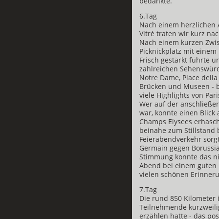
bedankte.
6.Tag
Nach einem herzlichen 
Vitrè traten wir kurz na
Nach einem kurzen Zwis
Picknickplatz mit einem 
Frisch gestärkt führte u
zahlreichen Sehenswürd
Notre Dame, Place dell
Brücken und Museen - b
viele Highlights von Pa
Wer auf der anschließe
war, konnte einen Blick
Champs Elysees erhasch
beinahe zum Stillstand 
Feierabendverkehr sorgte
Germain gegen Borussia
Stimmung konnte das ni
Abend bei einem guten 
vielen schönen Erinner
7.Tag
Die rund 850 Kilometer 
Teilnehmende kurzweilig
erzählen hatte - das po