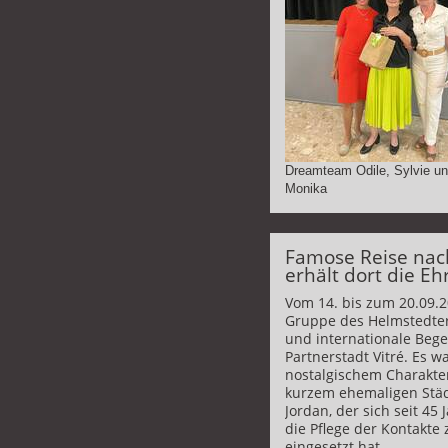
Dreamteam Odile, Sylvie u
Monika
Famose Reise nach
erhält dort die 
Vom 14. bis zum 20.09.2
Gruppe des Helmstedter
und internationale Bege
Partnerstadt Vitré. Es w
nostalgischem Charakter,
kurzem ehemaligen Städ
Jordan, der sich seit 45
die Pflege der Kontakte
eingesetzt hat.