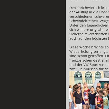
Den sprichwörtlich krö
der Ausflug in die Höhe
verschiedenen schweren
Schwindelfreiheit, Wage
Unter den Jugendlichen
sich weitere ungeahnte 
Sicherheitsvorschriften
auch auf den höchsten 
Diese Woche brachte so 
Wiederholung verlangt.
sind schon getroffen. Ei
französischen Gastfamil
und der VW-Sportkommun
zwei Kleinbussen für de