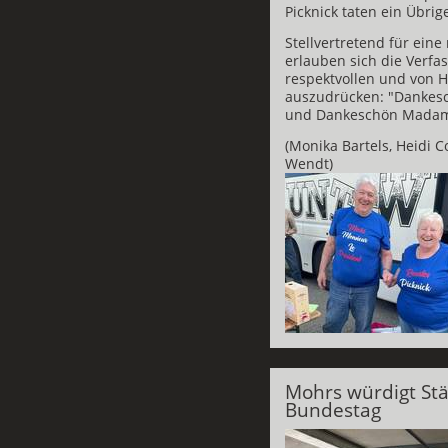
Picknick taten ein Übrig
Stellvertretend für ein
erlauben sich die Verfas
respektvollen und von
auszudrücken: "Dankesc
und Dankeschön Madame
(Monika Bartels, Heidi 
Wendt)
Mohrs würdigt Stä
Bundestag