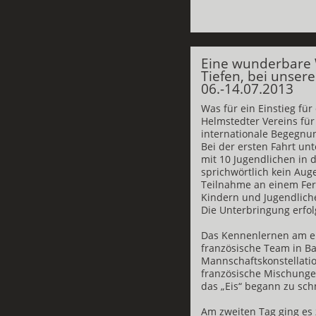
Eine wunderbare
Tiefen, bei unser
06.-14.07.2013
Was für ein Einstieg fü
Helmstedter Vereins fü
internationale Begegnu
Bei der ersten Fahrt unt
mit 10 Jugendlichen in d
sprichwörtlich kein Aug
Teilnahme an einem Fer
Kindern und Jugendlic
Die Unterbringung erfol
Das Kennenlernen am e
französische Team in Ba
Mannschaftskonstellatio
französische Mischunge
das „Eis“ begann zu sc
Am zweiten Tag ging es