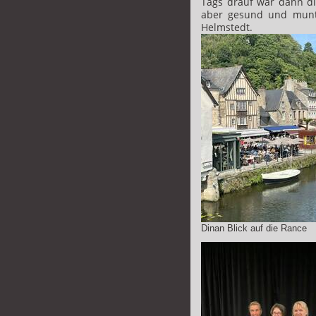
Tags drauf war
dann di
aber gesund und munt
Helmstedt.
Dinan Blick auf die Rance