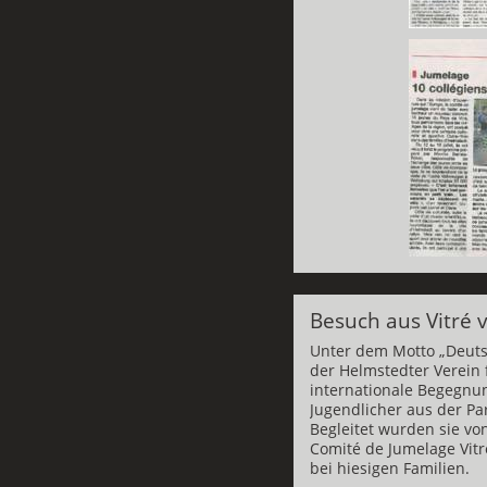
Besuch aus Vitré 
Unter dem Motto „Deuts
der Helmstedter Verein 
internationale Begegnu
Jugendlicher aus der Pa
Begleitet wurden sie von
Comité de Jumelage Vitr
bei hiesigen Familien.