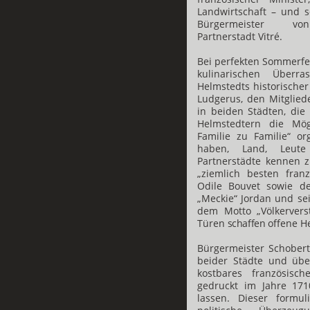
Landwirtschaft – und 
Bürgermeister vo
Partnerstadt Vitré.
Bei perfekten Sommerfes
kulinarischen Überr
Helmstedts historischer
Ludgerus, den Mitglied
in beiden Städten, di
Helmstedtern die Mög
Familie zu Familie“ or
haben, Land, Leute
Partnerstädte kennen 
„ziemlich besten fran
Odile Bouvet sowie de
„Meckie“ Jordan und sei
dem Motto „Völkerver
Tü
r
en
schaffen
o
ff
ene
H
Bürgermeister Schobert
beider Städte und übe
kostbares französisc
gedruckt im Jahre 171
lassen. Dieser formul