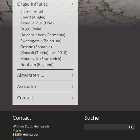
Orase Infratite
Vitré (Franta)
Chard (Anglia)
Albuquerque (USA)
Fiuggi (Italia)
Haldensleben (Germania)
Swetlogorsk (Belorusia)
Orastie (Romania)
[Konakli (Turcia) - bis 2018]
Mondeville (Frankreich)
Northam (England)
Aktivitäten ...
Asociatia
Contact
Contact
Suche
HPV c/o Stadt Helmstedt
Markt 1
38350 Helmstedt
E-Mail