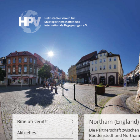
Northam (England)
Bine ati venit!
Die Partnerschaft zwische
Aktuelles
Büddenstedt und Northam w