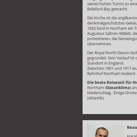
seines hohen Turms zu eine
Bideford Bay gemacht.
Die Kirche ist die anglikani
denkmalgeschütztes Gebäu
1832 fand in Northam ein T
Augustus Saltren-Willett, 
protestieren, die Gemeing
übernehmen.
Der Royal North Devon Gol
gegründet. Sein Verlauf ist
Standort in England.
Zwischen 1901 und 1917 wu
Bahnhof Northam bedient.
Die beste Reisezeit für 
Northam (
Ozeanklima
) a
Niederschlag. Einige Ortstei
(Atlantik).
Beau
Haral