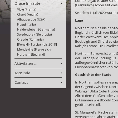
Kontakte gab es aber scho
Orase Infratite
(Frankreich) schon seit dies
Vitré (Franta)
Seit dem 1. Juli 2020 wurde
Chard (Anglia)
Albuquerque (USA)
Lage
Fiuggi (Italia)
Northam ist eine kleine St
Haldensleben (Germania)
England, nördlich von Bide
Swetlogorsk (Belorusia)
Dörfer Westward Ho!, Apple
Orastie (Romania)
Buckleigh und Silford sowi
[Konakli (Turcia) - bis 2018]
Raleigh Estate. Die Bevölke
Mondeville (Frankreich)
Northam Burrows ist eine 
Northam (England)
der Torridge-Mündung. Es i
außergewöhnlicher natürlic
Aktivitäten ...
Biosphärenreservat von No
Asociatia
Geschichte der Stadt
Contact
In Northam soll es eine an
der Gegend zwischen North
Wikinger Ubba (oder Hubba)
Alfred dem Großen oder vom 
Ortsnamen wie Bloody Cor
getötet sein soll.
St. Margaret's Kirche stam
vergangenen Jahren aufgru